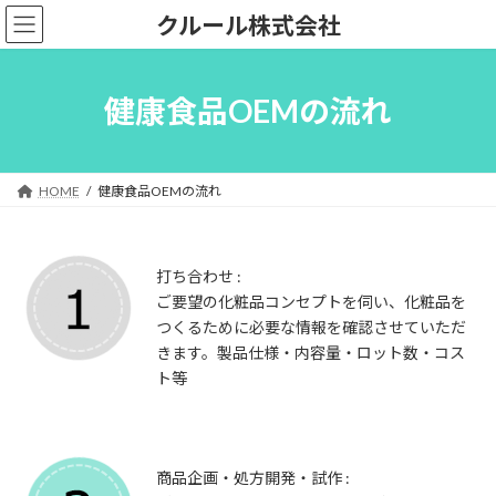
コ
ナ
クルール株式会社
ン
ビ
テ
ゲ
ン
ー
ツ
シ
健康食品OEMの流れ
へ
ョ
ス
ン
キ
に
ッ
移
HOME
健康食品OEMの流れ
プ
動
打ち合わせ :
ご要望の化粧品コンセプトを伺い、化粧品を
つくるために必要な情報を確認させていただ
きます。製品仕様・内容量・ロット数・コス
ト等
商品企画・処方開発・試作 :